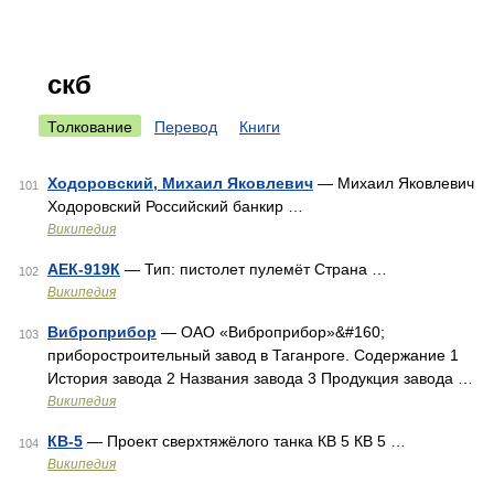
скб
Толкование
Перевод
Книги
Ходоровский, Михаил Яковлевич
— Михаил Яковлевич
101
Ходоровский Российский банкир …
Википедия
АЕК-919К
— Тип: пистолет пулемёт Страна …
102
Википедия
Виброприбор
— ОАО «Виброприбор»&#160;
103
приборостроительный завод в Таганроге. Содержание 1
История завода 2 Названия завода 3 Продукция завода …
Википедия
КВ-5
— Проект сверхтяжёлого танка КВ 5 КВ 5 …
104
Википедия