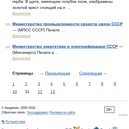
герба: В щите, имеющем голубое поле, изображены
золотой крест стоящий на п …
Википедия
Министерство промышленности средств связи СССР
109
— (МПСС СССР) Печати …
Википедия
Министерство энергетики и электрификации СССР
—
110
(Минэнерго) Печати в …
Википедия
Страницы
←
Предыдущая
Следующая
→
1
2
3
4
5
6
7
8
9
10
11
12
13
© Академик, 2000-2026
18+
Обратная связь:
Техподдержка
,
Реклама на сайте
👣 Путешествия